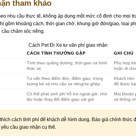
hận tham khảo
heo nhu cầu thực tế, không áp dụng một mức cố định cho mọi t
í gồm khoảng cách, thời gian chờ, khung giờ đón/giao, loại ph
 cầu chăm sóc riêng.
Cách Pet Đi Xe tư vấn phí giao nhận
CÁCH TÍNH THƯỜNG GẶP
GHI CHÚ
Tính theo quãng đường, thời gian và hình
Phù hợp khi
thức xe.
hoặc di chu
Tư vấn theo điểm đón, điểm giao, trọng
Khách nên 
lượng bé và nhu cầu xe riêng/xe ghép.
để được bá
Có thể phát sinh phí hỗ trợ ngoài giờ, chờ
Mọi khoản 
lâu hoặc thay đổi điểm giao sát giờ.
và thống nh
 thích cách tính phí để khách dễ hình dung. Báo giá chính thức
g yêu cầu giao nhận cụ thể.