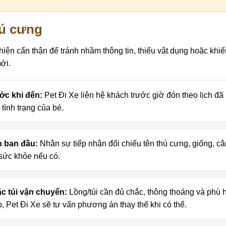
hú cưng
iện cẩn thận để tránh nhầm thông tin, thiếu vật dụng hoặc khi
ới.
ớc khi đến:
Pet Đi Xe liên hệ khách trước giờ đón theo lịch đã
tình trạng của bé.
n ban đầu:
Nhân sự tiếp nhận đối chiếu tên thú cưng, giống, câ
 sức khỏe nếu có.
ặc túi vận chuyển:
Lồng/túi cần đủ chắc, thông thoáng và phù 
 Pet Đi Xe sẽ tư vấn phương án thay thế khi có thể.