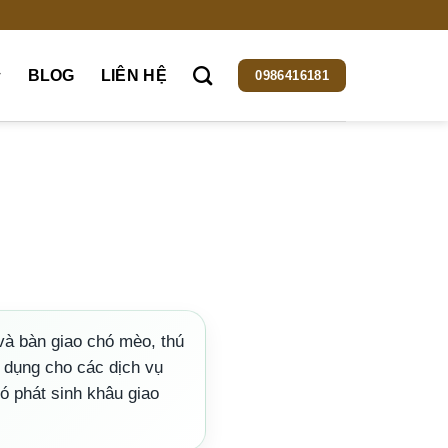
BLOG
LIÊN HỆ
0986416181
à bàn giao chó mèo, thú
p dụng cho các dịch vụ
có phát sinh khâu giao