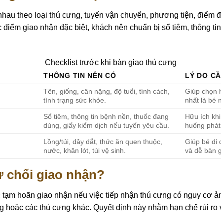
nhau theo loại thú cưng, tuyến vận chuyển, phương tiện, điểm đ
c điểm giao nhận đặc biệt, khách nên chuẩn bị sổ tiêm, thông ti
Checklist trước khi bàn giao thú cưng
THÔNG TIN NÊN CÓ
LÝ DO CẦ
Tên, giống, cân nặng, độ tuổi, tính cách,
Giúp chọn 
tình trạng sức khỏe.
nhất là bé 
Sổ tiêm, thông tin bệnh nền, thuốc đang
Hữu ích khi
dùng, giấy kiểm dịch nếu tuyến yêu cầu.
huống phát
Lồng/túi, dây dắt, thức ăn quen thuộc,
Giúp bé di 
nước, khăn lót, túi vệ sinh.
và dễ bàn 
ừ chối giao nhận?
ặc tạm hoãn giao nhận nếu việc tiếp nhận thú cưng có nguy cơ 
ng hoặc các thú cưng khác. Quyết định này nhằm hạn chế rủi ro