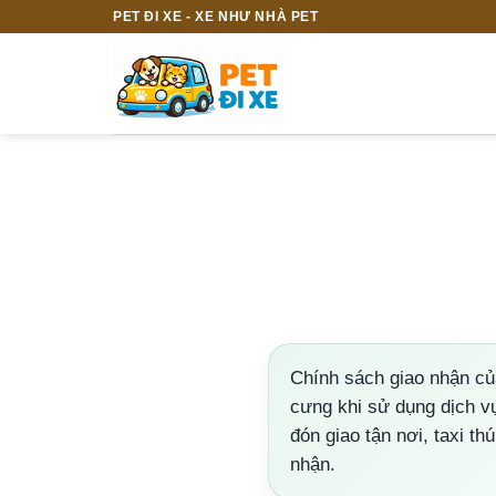
Bỏ
PET ĐI XE - XE NHƯ NHÀ PET
qua
nội
dung
Chính sách giao nhận c
cưng khi sử dụng dịch vụ
đón giao tận nơi, taxi th
nhận.