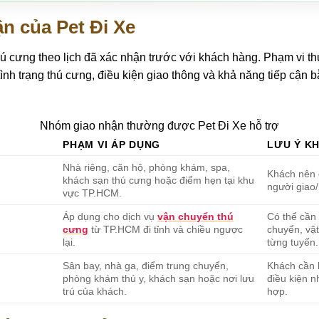
n của Pet Đi Xe
hú cưng theo lịch đã xác nhận trước với khách hàng. Phạm vi t
 tình trạng thú cưng, điều kiện giao thông và khả năng tiếp cận
Nhóm giao nhận thường được Pet Đi Xe hỗ trợ
PHẠM VI ÁP DỤNG
LƯU Ý KH
Nhà riêng, căn hộ, phòng khám, spa,
Khách nên g
khách sạn thú cưng hoặc điểm hẹn tại khu
người giao
vực TP.HCM.
Áp dụng cho dịch vụ
vận chuyển thú
Có thể cần 
cưng
từ TP.HCM đi tỉnh và chiều ngược
chuyển, vật
lại.
từng tuyến.
Sân bay, nhà ga, điểm trung chuyển,
Khách cần 
phòng khám thú y, khách sạn hoặc nơi lưu
điều kiện n
trú của khách.
hợp.