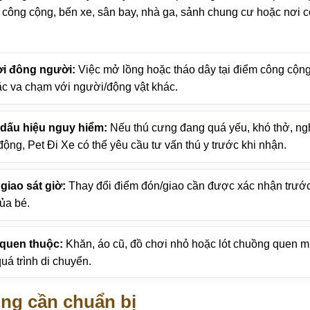
c công cộng, bến xe, sân bay, nhà ga, sảnh chung cư hoặc nơi
ơi đông người:
Việc mở lồng hoặc tháo dây tại điểm công cộng
c va chạm với người/động vật khác.
dấu hiệu nguy hiểm:
Nếu thú cưng đang quá yếu, khó thở, ng
động, Pet Đi Xe có thể yêu cầu tư vấn thú y trước khi nhận.
giao sát giờ:
Thay đổi điểm đón/giao cần được xác nhận trước
của bé.
 quen thuộc:
Khăn, áo cũ, đồ chơi nhỏ hoặc lót chuồng quen mù
quá trình di chuyển.
ụng cần chuẩn bị