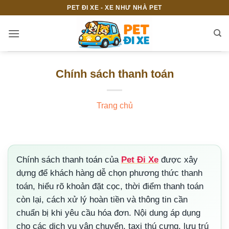
Bỏ
PET ĐI XE - XE NHƯ NHÀ PET
qua
nội
dung
Chính sách thanh toán
Trang chủ
Chính sách thanh toán của
Pet Đi Xe
được xây
dựng để khách hàng dễ chọn phương thức thanh
toán, hiểu rõ khoản đặt cọc, thời điểm thanh toán
còn lại, cách xử lý hoàn tiền và thông tin cần
chuẩn bị khi yêu cầu hóa đơn. Nội dung áp dụng
cho các dịch vụ vận chuyển, taxi thú cưng, lưu trú