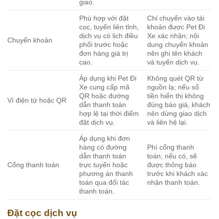
giao.
Phù hợp với đặt
Chỉ chuyển vào tài
cọc, tuyến liên tỉnh,
khoản được Pet Đi
dịch vụ có lịch điều
Xe xác nhận; nội
Chuyển khoản
phối trước hoặc
dung chuyển khoản
đơn hàng giá trị
nên ghi tên khách
cao.
và tuyến dịch vụ.
Áp dụng khi Pet Đi
Không quét QR từ
Xe cung cấp mã
nguồn lạ; nếu số
QR hoặc đường
tiền hiển thị không
Ví điện tử hoặc QR
dẫn thanh toán
đúng báo giá, khách
hợp lệ tại thời điểm
nên dừng giao dịch
đặt dịch vụ.
và liên hệ lại.
Áp dụng khi đơn
hàng có đường
Phí cổng thanh
dẫn thanh toán
toán, nếu có, sẽ
Cổng thanh toán
trực tuyến hoặc
được thông báo
phương án thanh
trước khi khách xác
toán qua đối tác
nhận thanh toán.
thanh toán.
Đặt cọc dịch vụ