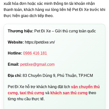
xuất hóa đơn hoặc xác minh thông tin tài khoản nhận
thanh toán, khách hàng vui lòng liên hệ Pet Đi Xe trước khi
thực hiện giao dịch tiếp theo.
Thương hiệu:
Pet Đi Xe – Gửi thú cưng toàn quốc
Website:
https://petdixe.vn/
Hotline:
0986 416 181
Email:
petdixe@gmail.com
Địa chỉ:
83 Chuyên Dùng 9, Phú Thuận, TP.HCM
Pet Đi Xe hỗ trợ khách hàng đặt lịch
vận chuyển thú
cưng
,
taxi thú cưng
và
khách sạn thú cưng
theo
từng nhu cầu thực tế.