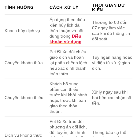
THỜI GIAN DỰ
TÌNH HUỐNG
CÁCH XỬ LÝ
KIẾN
Áp dụng theo điều
Thường từ 03 đến
kiện hủy lịch đã
07 ngày làm việc
Khách hủy dịch vụ
thỏa thuận và nội
sau khi đủ thông tin
dung trong
Điều
đối soát.
khoản sử dụng
.
Pet Đi Xe đối chiếu
giao dịch và hoàn
Tùy ngân hàng hoặc
Chuyển khoản thừa
lại phần chênh lệch
ví điện tử xử lý giao
nếu xác định thanh
dịch.
toán thừa.
Khách bổ sung
phần còn thiếu
Xử lý ngay sau khi
trước khi khởi hành
Chuyển khoản thiếu
hai bên xác nhận số
hoặc trước khi bàn
tiền.
giao theo thỏa
thuận.
Pet Đi Xe trao đổi
phương án đổi lịch,
đổi tuyến, đổi hình
Thông báo cụ thể
Dịch vụ không thực