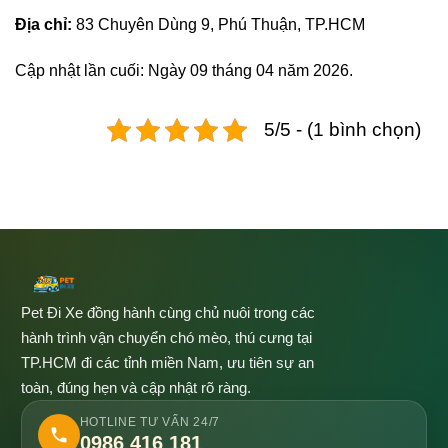
Địa chỉ:
83 Chuyên Dùng 9, Phú Thuận, TP.HCM
Cập nhật lần cuối: Ngày 09 tháng 04 năm 2026.
5/5 - (1 bình chọn)
Pet Đi Xe đồng hành cùng chủ nuôi trong các
hành trình vận chuyển chó mèo, thú cưng tại
TP.HCM đi các tỉnh miền Nam, ưu tiên sự an
toàn, đúng hẹn và cập nhật rõ ràng.
HOTLINE TƯ VẤN 24/7
0986 416 181