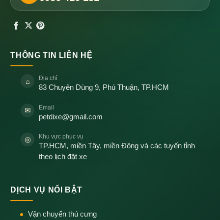
THÔNG TIN LIÊN HỆ
Địa chỉ
⌂
83 Chuyên Dùng 9, Phú Thuận, TP.HCM
Email
✉
petdixe@gmail.com
Khu vực phục vụ
◎
TP.HCM, miền Tây, miền Đông và các tuyến tỉnh
theo lịch đặt xe
DỊCH VỤ NỔI BẬT
Vận chuyển thú cưng