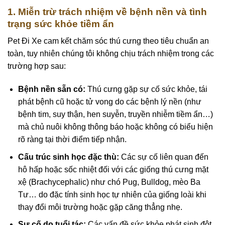
1. Miễn trừ trách nhiệm về bệnh nền và tình
trạng sức khỏe tiềm ẩn
Pet Đi Xe cam kết chăm sóc thú cưng theo tiêu chuẩn an
toàn, tuy nhiên chúng tôi không chịu trách nhiệm trong các
trường hợp sau:
Bệnh nền sẵn có:
Thú cưng gặp sự cố sức khỏe, tái
phát bệnh cũ hoặc tử vong do các bệnh lý nền (như
bệnh tim, suy thận, hen suyễn, truyền nhiễm tiềm ẩn…)
mà chủ nuôi không thông báo hoặc không có biểu hiện
rõ ràng tại thời điểm tiếp nhận.
Cấu trúc sinh học đặc thù:
Các sự cố liên quan đến
hô hấp hoặc sốc nhiệt đối với các giống thú cưng mặt
xệ (Brachycephalic) như chó Pug, Bulldog, mèo Ba
Tư… do đặc tính sinh học tự nhiên của giống loài khi
thay đổi môi trường hoặc gặp căng thẳng nhẹ.
Sự cố do tuổi tác:
Các vấn đề sức khỏe phát sinh đột