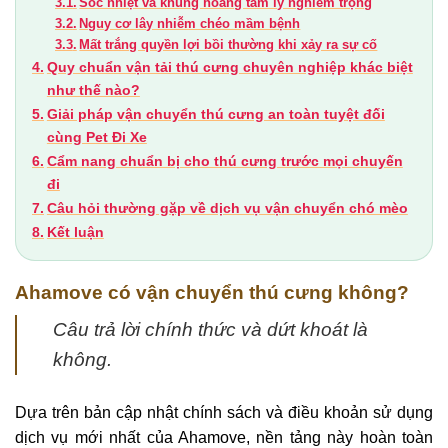
Sốc nhiệt và khủng hoảng tâm lý nghiêm trọng
Nguy cơ lây nhiễm chéo mầm bệnh
Mất trắng quyền lợi bồi thường khi xảy ra sự cố
Quy chuẩn vận tải thú cưng chuyên nghiệp khác biệt
như thế nào?
Giải pháp vận chuyển thú cưng an toàn tuyệt đối
cùng Pet Đi Xe
Cẩm nang chuẩn bị cho thú cưng trước mọi chuyến
đi
Câu hỏi thường gặp về dịch vụ vận chuyển chó mèo
Kết luận
Ahamove có vận chuyển thú cưng không?
Câu trả lời chính thức và dứt khoát là
không.
Dựa trên bản cập nhật chính sách và điều khoản sử dụng
dịch vụ mới nhất của Ahamove, nền tảng này hoàn toàn