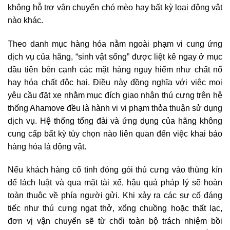
không hỗ trợ vận chuyển chó mèo hay bất kỳ loại động vật
nào khác.
Theo danh mục hàng hóa nằm ngoài phạm vi cung ứng
dịch vụ của hãng, “sinh vật sống” được liệt kê ngay ở mục
đầu tiên bên cạnh các mặt hàng nguy hiểm như chất nổ
hay hóa chất độc hại. Điều này đồng nghĩa với việc mọi
yêu cầu đặt xe nhằm mục đích giao nhận thú cưng trên hệ
thống Ahamove đều là hành vi vi phạm thỏa thuận sử dụng
dịch vụ. Hệ thống tổng đài và ứng dụng của hãng không
cung cấp bất kỳ tùy chọn nào liên quan đến việc khai báo
hàng hóa là động vật.
Nếu khách hàng cố tình đóng gói thú cưng vào thùng kín
để lách luật và qua mặt tài xế, hậu quả pháp lý sẽ hoàn
toàn thuộc về phía người gửi. Khi xảy ra các sự cố đáng
tiếc như thú cưng ngạt thở, xổng chuồng hoặc thất lạc,
đơn vị vận chuyển sẽ từ chối toàn bộ trách nhiệm bồi