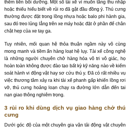
thêm tiền bồi dưỡng. Một số tài xế vì muốn tăng thu nhập
hoặc thiếu hiểu biết về rủi ro đã gật đầu đồng ý. Thú cưng
thường được đặt trong lồng nhựa hoặc balo phi hành gia,
sau đó treo lủng lẳng trên xe máy hoặc đặt ở phần để chân
chật hẹp của xe tay ga.
Tuy nhiên, mối quan hệ thỏa thuận ngầm này vô cùng
mong manh và tiềm ẩn hàng loạt hệ lụy. Tài xế công nghệ
là những người chuyên chở hàng hóa vô tri vô giác, họ
hoàn toàn không được đào tạo bất kỳ kỹ năng nào về kiểm
soát hành vi động vật hay sơ cứu thú y. Đã có rất nhiều vụ
việc thương tâm xảy ra khi tài xế phanh gấp khiến lồng rơi
vỡ, thú cưng hoảng loạn chạy ra đường lớn dẫn đến tai
nạn giao thông nghiêm trọng.
3 rủi ro khi dùng dịch vụ giao hàng chở thú
cưng
Dưới góc độ của một chuyên gia vận tải động vật chuyên