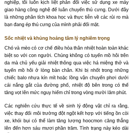
nghiệp, tôi luôn kịch liệt phản đối việc sử dụng xe máy
giao hàng công nghệ để luân chuyển thú cưng. Dưới đây
là những phân tích khoa học và thực tiễn về các rủi ro mà
bạn đang ép thú cưng của mình phải đối mặt.
Sốc nhiệt và khủng hoảng tâm lý nghiêm trọng
Chó và mèo có cơ chế điều hòa thân nhiệt hoàn toàn khác
biệt so với con người. Chúng không có tuyến mồ hôi trên
da mà chủ yếu giải nhiệt thông qua việc há miệng thở và
tuyến mồ hôi ở lòng bàn chân. Khi bị nhốt trong những
chiếc balo nhựa kín mít hoặc lồng vận chuyển phơi dưới
cái nắng gắt của đường phố, nhiệt độ bên trong có thể
tăng vọt lên mức nguy hiểm chỉ trong vòng mười lăm phút.
Các nghiên cứu thực tế về sinh lý động vật chỉ ra rằng,
việc thay đổi môi trường đột ngột kết hợp với tiếng ồn còi
xe, khói bụi có thể làm tăng lượng hoocmon căng thẳng
lên đến hơn sáu mươi phần trăm. Tình trạng này kéo dài