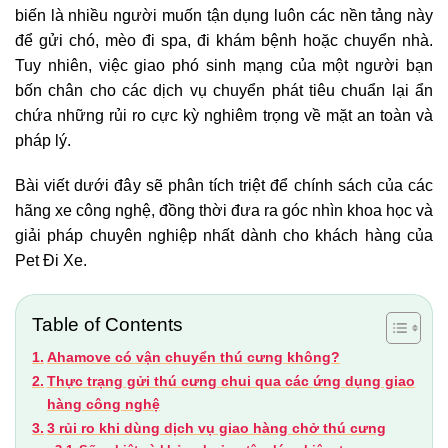
biến là nhiều người muốn tận dụng luôn các nền tảng này
để gửi chó, mèo đi spa, đi khám bệnh hoặc chuyển nhà.
Tuy nhiên, việc giao phó sinh mạng của một người bạn
bốn chân cho các dịch vụ chuyển phát tiêu chuẩn lại ẩn
chứa những rủi ro cực kỳ nghiêm trọng về mặt an toàn và
pháp lý.
Bài viết dưới đây sẽ phân tích triệt để chính sách của các
hãng xe công nghệ, đồng thời đưa ra góc nhìn khoa học và
giải pháp chuyên nghiệp nhất dành cho khách hàng của
Pet Đi Xe.
Table of Contents
Ahamove có vận chuyển thú cưng không?
Thực trạng gửi thú cưng chui qua các ứng dụng giao
hàng công nghệ
3 rủi ro khi dùng dịch vụ giao hàng chở thú cưng