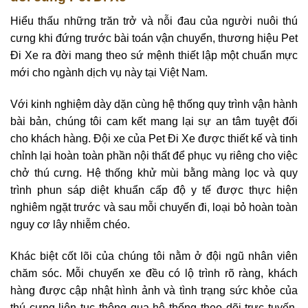
Hiểu thấu những trăn trở và nỗi đau của người nuôi thú
cưng khi đứng trước bài toán vận chuyển, thương hiệu Pet
Đi Xe ra đời mang theo sứ mệnh thiết lập một chuẩn mực
mới cho ngành dịch vụ này tại Việt Nam.
Với kinh nghiệm dày dặn cùng hệ thống quy trình vận hành
bài bản, chúng tôi cam kết mang lại sự an tâm tuyệt đối
cho khách hàng. Đội xe của Pet Đi Xe được thiết kế và tinh
chỉnh lại hoàn toàn phần nội thất để phục vụ riêng cho việc
chở thú cưng. Hệ thống khử mùi bằng màng lọc và quy
trình phun sáp diệt khuẩn cấp độ y tế được thực hiện
nghiêm ngặt trước và sau mỗi chuyến đi, loại bỏ hoàn toàn
nguy cơ lây nhiễm chéo.
Khác biệt cốt lõi của chúng tôi nằm ở đội ngũ nhân viên
chăm sóc. Mỗi chuyến xe đều có lộ trình rõ ràng, khách
hàng được cập nhật hình ảnh và tình trạng sức khỏe của
thú cưng liên tục thông qua hệ thống theo dõi trực tuyến.