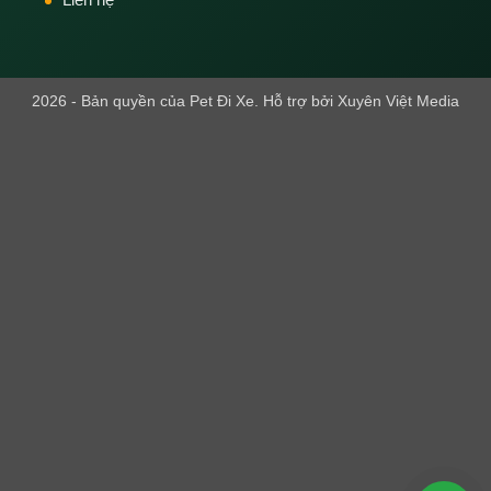
2026 - Bản quyền của Pet Đi Xe. Hỗ trợ bởi Xuyên Việt Media