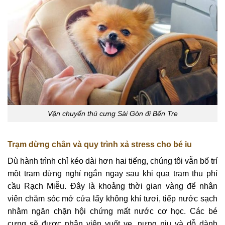
Vận chuyển thú cưng Sài Gòn đi Bến Tre
Trạm dừng chân và quy trình xả stress cho bé iu
Dù hành trình chỉ kéo dài hơn hai tiếng, chúng tôi vẫn bố trí
một trạm dừng nghỉ ngắn ngay sau khi qua trạm thu phí
cầu Rạch Miễu. Đây là khoảng thời gian vàng để nhân
viên chăm sóc mở cửa lấy không khí tươi, tiếp nước sạch
nhằm ngăn chặn hội chứng mất nước cơ học. Các bé
cưng sẽ được nhân viên vuốt ve, nựng nịu và dỗ dành