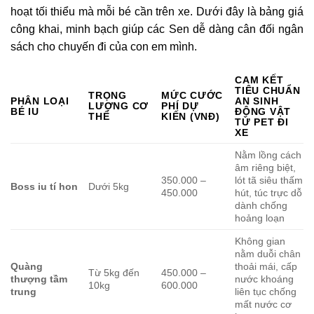
hoạt tối thiểu mà mỗi bé cần trên xe. Dưới đây là bảng giá
công khai, minh bạch giúp các Sen dễ dàng cân đối ngân
sách cho chuyến đi của con em mình.
CAM KẾT
TIÊU CHUẨN
TRỌNG
MỨC CƯỚC
PHÂN LOẠI
AN SINH
LƯỢNG CƠ
PHÍ DỰ
BÉ IU
ĐỘNG VẬT
THỂ
KIẾN (VNĐ)
TỪ PET ĐI
XE
Nằm lồng cách
âm riêng biệt,
350.000 –
lót tã siêu thấm
Boss iu tí hon
Dưới 5kg
450.000
hút, túc trực dỗ
dành chống
hoảng loạn
Không gian
nằm duỗi chân
Quàng
thoải mái, cấp
Từ 5kg đến
450.000 –
thượng tầm
nước khoáng
10kg
600.000
trung
liên tục chống
mất nước cơ