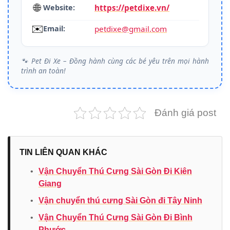
🌐
https://petdixe.vn/
Website:
✉️
petdixe@gmail.com
Email:
🐾 Pet Đi Xe – Đồng hành cùng các bé yêu trên mọi hành
trình an toàn!
Đánh giá post
TIN LIÊN QUAN KHÁC
•
Vận Chuyển Thú Cưng Sài Gòn Đi Kiên
Giang
•
Vận chuyển thú cưng Sài Gòn đi Tây Ninh
•
Vận Chuyển Thú Cưng Sài Gòn Đi Bình
Phước