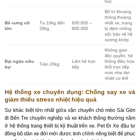
học
Bố trí khoang
thông thoáng
Bé cưng cỡ
Từ 10kg đến
600.000 –
nhất xe, trang
lớn
20kg
800.000
bị đệm chống
sốc bảo vệ hệ
xương khớp
Không gian
độc quyền, hệ
Đại ngáo siêu
Liên hệ trực
thống điều hòa
Trên 20kg
bự
tiếp
thổi trực tiếp
mức nhẹ tản
nhiệt cơ thể
Hệ thống xe chuyên dụng: Chống say xe và
giảm thiểu stress nhiệt hiệu quả
Sự khác biệt lớn nhất giữa vận chuyển chó mèo Sài Gòn
đi Bến Tre chuyên nghiệp và xe khách thông thường nằm
ở hệ thống trang thiết bị kỹ thuật trên xe. Pet Đi Xe đầu tư
đồng bộ dàn xe đời mới được tinh chỉnh riêng biệt để phục