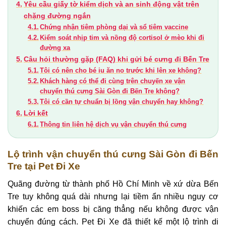
Yêu cầu giấy tờ kiểm dịch và an sinh động vật trên
chặng đường ngắn
Chứng nhận tiêm phòng dại và sổ tiêm vaccine
Kiểm soát nhịp tim và nồng độ cortisol ở mèo khi đi
đường xa
Câu hỏi thường gặp (FAQ) khi gửi bé cưng đi Bến Tre
Tôi có nên cho bé iu ăn no trước khi lên xe không?
Khách hàng có thể đi cùng trên chuyến xe vận
chuyển thú cưng Sài Gòn đi Bến Tre không?
Tôi có cần tự chuẩn bị lồng vận chuyển hay không?
Lời kết
Thông tin liên hệ dịch vụ vận chuyển thú cưng
Lộ trình vận chuyển thú cưng Sài Gòn đi Bến
Tre tại Pet Đi Xe
Quãng đường từ thành phố Hồ Chí Minh về xứ dừa Bến
Tre tuy không quá dài nhưng lại tiềm ẩn nhiều nguy cơ
khiến các em boss bị căng thẳng nếu không được vận
chuyển đúng cách. Pet Đi Xe đã thiết kế một lộ trình di