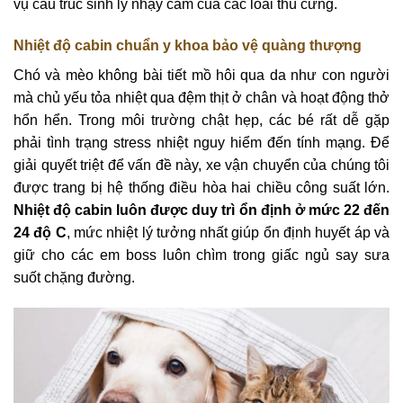
vụ cấu trúc sinh lý nhạy cảm của các loài thú cưng.
Nhiệt độ cabin chuẩn y khoa bảo vệ quàng thượng
Chó và mèo không bài tiết mồ hôi qua da như con người
mà chủ yếu tỏa nhiệt qua đệm thịt ở chân và hoạt động thở
hổn hển. Trong môi trường chật hẹp, các bé rất dễ gặp
phải tình trạng stress nhiệt nguy hiểm đến tính mạng. Để
giải quyết triệt để vấn đề này, xe vận chuyển của chúng tôi
được trang bị hệ thống điều hòa hai chiều công suất lớn.
Nhiệt độ cabin luôn được duy trì ổn định ở mức 22 đến
24 độ C
, mức nhiệt lý tưởng nhất giúp ổn định huyết áp và
giữ cho các em boss luôn chìm trong giấc ngủ say sưa
suốt chặng đường.