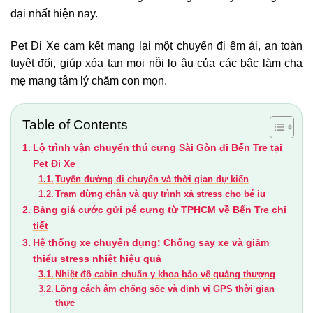
đại nhất hiện nay.
Pet Đi Xe cam kết mang lại một chuyến đi êm ái, an toàn
tuyệt đối, giúp xóa tan mọi nỗi lo âu của các bậc làm cha
mẹ mang tâm lý chăm con mọn.
Table of Contents
Lộ trình vận chuyển thú cưng Sài Gòn đi Bến Tre tại
Pet Đi Xe
Tuyến đường di chuyển và thời gian dự kiến
Trạm dừng chân và quy trình xả stress cho bé iu
Bảng giá cước gửi pé cưng từ TPHCM về Bến Tre chi
tiết
Hệ thống xe chuyên dụng: Chống say xe và giảm
thiểu stress nhiệt hiệu quả
Nhiệt độ cabin chuẩn y khoa bảo vệ quàng thượng
Lồng cách âm chống sốc và định vị GPS thời gian
thực