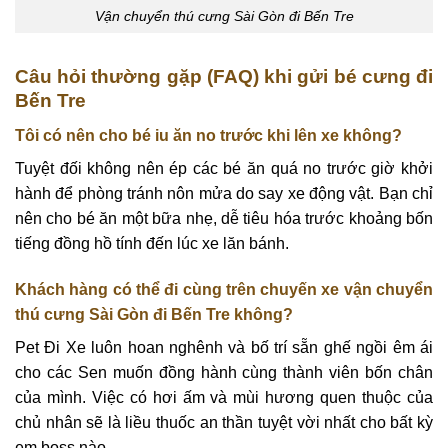
Vận chuyển thú cưng Sài Gòn đi Bến Tre
Câu hỏi thường gặp (FAQ) khi gửi bé cưng đi
Bến Tre
Tôi có nên cho bé iu ăn no trước khi lên xe không?
Tuyệt đối không nên ép các bé ăn quá no trước giờ khởi
hành để phòng tránh nôn mửa do say xe động vật. Bạn chỉ
nên cho bé ăn một bữa nhẹ, dễ tiêu hóa trước khoảng bốn
tiếng đồng hồ tính đến lúc xe lăn bánh.
Khách hàng có thể đi cùng trên chuyến xe vận chuyển
thú cưng Sài Gòn đi Bến Tre không?
Pet Đi Xe luôn hoan nghênh và bố trí sẵn ghế ngồi êm ái
cho các Sen muốn đồng hành cùng thành viên bốn chân
của mình. Việc có hơi ấm và mùi hương quen thuộc của
chủ nhân sẽ là liều thuốc an thần tuyệt vời nhất cho bất kỳ
em boss nào.