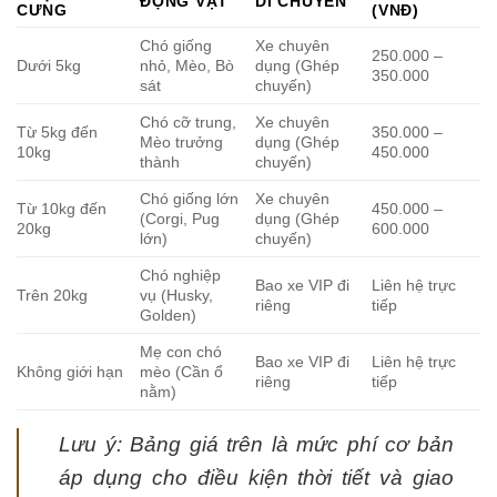
ĐỘNG VẬT
DI CHUYỂN
CƯNG
(VNĐ)
Chó giống
Xe chuyên
250.000 –
Dưới 5kg
nhỏ, Mèo, Bò
dụng (Ghép
350.000
sát
chuyến)
Chó cỡ trung,
Xe chuyên
Từ 5kg đến
350.000 –
Mèo trưởng
dụng (Ghép
10kg
450.000
thành
chuyến)
Chó giống lớn
Xe chuyên
Từ 10kg đến
450.000 –
(Corgi, Pug
dụng (Ghép
20kg
600.000
lớn)
chuyến)
Chó nghiệp
Bao xe VIP đi
Liên hệ trực
Trên 20kg
vụ (Husky,
riêng
tiếp
Golden)
Mẹ con chó
Bao xe VIP đi
Liên hệ trực
Không giới hạn
mèo (Cần ổ
riêng
tiếp
nằm)
Lưu ý: Bảng giá trên là mức phí cơ bản
áp dụng cho điều kiện thời tiết và giao