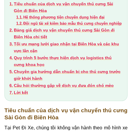
Tiêu chuẩn của dịch vụ vận chuyển thú cưng Sài
Gòn đi Biên Hòa
Hệ thống phương tiện chuyên dụng hiện đại
Đội ngũ tài xế kiêm bảo mẫu thú cưng chuyên nghiệp
Bảng giá dịch vụ vận chuyển thú cưng Sài Gòn đi
Biên Hòa chi tiết
Tối ưu mạng lưới giao nhận tại Biên Hòa và các khu
vực lân cận
Quy trình 5 bước thực hiện dịch vụ logistics thú
cưng khoa học
Chuyên gia hướng dẫn chuẩn bị cho thú cưng trước
giờ khởi hành
Câu hỏi thường gặp về dịch vụ đưa đón chó mèo
Lời kết
Tiêu chuẩn của dịch vụ vận chuyển thú cưng
Sài Gòn đi Biên Hòa
Tại Pet Đi Xe, chúng tôi không vận hành theo mô hình xe