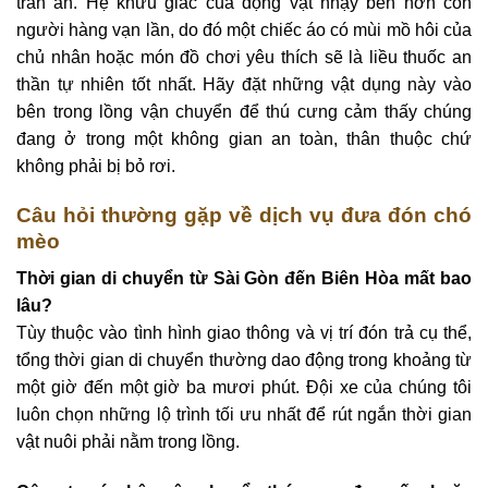
trấn an. Hệ khứu giác của động vật nhạy bén hơn con
người hàng vạn lần, do đó một chiếc áo có mùi mồ hôi của
chủ nhân hoặc món đồ chơi yêu thích sẽ là liều thuốc an
thần tự nhiên tốt nhất. Hãy đặt những vật dụng này vào
bên trong lồng vận chuyển để thú cưng cảm thấy chúng
đang ở trong một không gian an toàn, thân thuộc chứ
không phải bị bỏ rơi.
Câu hỏi thường gặp về dịch vụ đưa đón chó
mèo
Thời gian di chuyển từ Sài Gòn đến Biên Hòa mất bao
lâu?
Tùy thuộc vào tình hình giao thông và vị trí đón trả cụ thể,
tổng thời gian di chuyển thường dao động trong khoảng từ
một giờ đến một giờ ba mươi phút. Đội xe của chúng tôi
luôn chọn những lộ trình tối ưu nhất để rút ngắn thời gian
vật nuôi phải nằm trong lồng.