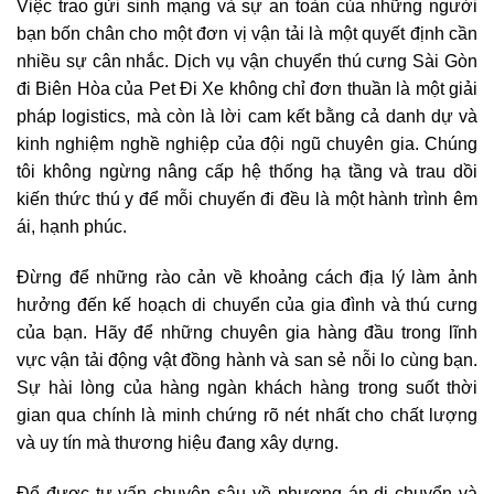
Việc trao gửi sinh mạng và sự an toàn của những người
bạn bốn chân cho một đơn vị vận tải là một quyết định cần
nhiều sự cân nhắc. Dịch vụ vận chuyển thú cưng Sài Gòn
đi Biên Hòa của Pet Đi Xe không chỉ đơn thuần là một giải
pháp logistics, mà còn là lời cam kết bằng cả danh dự và
kinh nghiệm nghề nghiệp của đội ngũ chuyên gia. Chúng
tôi không ngừng nâng cấp hệ thống hạ tầng và trau dồi
kiến thức thú y để mỗi chuyến đi đều là một hành trình êm
ái, hạnh phúc.
Đừng để những rào cản về khoảng cách địa lý làm ảnh
hưởng đến kế hoạch di chuyển của gia đình và thú cưng
của bạn. Hãy để những chuyên gia hàng đầu trong lĩnh
vực vận tải động vật đồng hành và san sẻ nỗi lo cùng bạn.
Sự hài lòng của hàng ngàn khách hàng trong suốt thời
gian qua chính là minh chứng rõ nét nhất cho chất lượng
và uy tín mà thương hiệu đang xây dựng.
Để được tư vấn chuyên sâu về phương án di chuyển và