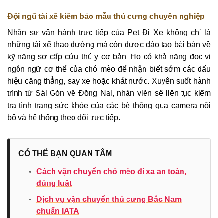
Đội ngũ tài xế kiêm bảo mẫu thú cưng chuyên nghiệp
Nhân sự vận hành trực tiếp của Pet Đi Xe không chỉ là
những tài xế thạo đường mà còn được đào tạo bài bản về
kỹ năng sơ cấp cứu thú y cơ bản. Họ có khả năng đọc vị
ngôn ngữ cơ thể của chó mèo để nhận biết sớm các dấu
hiệu căng thẳng, say xe hoặc khát nước. Xuyên suốt hành
trình từ Sài Gòn về Đồng Nai, nhân viên sẽ liên tục kiểm
tra tình trạng sức khỏe của các bé thông qua camera nội
bộ và hệ thống theo dõi trực tiếp.
CÓ THỂ BẠN QUAN TÂM
•
Cách vận chuyển chó mèo đi xa an toàn,
đúng luật
•
Dịch vụ vận chuyển thú cưng Bắc Nam
chuẩn IATA