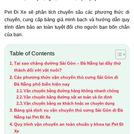
Pet Đi Xe sẽ phân tích chuyên sâu các phương thức di
chuyển, cung cấp bảng giá minh bạch và hướng dẫn quy
trình đảm bảo an toàn tuyệt đối cho người bạn bốn chân
của bạn.
Table of Contents
Tại sao chặng đường Sài Gòn – Đà Nẵng lại đầy thử
thách đối với vật nuôi?
Các phương thức vận chuyển thú cưng Sài Gòn đi
Đà Nẵng phổ biến hiện nay
Vận chuyển bằng đường hàng không nhanh chóng
Vận chuyển bằng đường sắt an toàn và ổn định
Vận chuyển bằng xe khách hoặc xe chuyên dụng
Bảng giá dịch vụ vận chuyển thú cưng Sài Gòn đi Đà
Nẵng tại Pet Đi Xe
Quy trình vận chuyển an toàn chuẩn y khoa tại Pet Đi
Xe