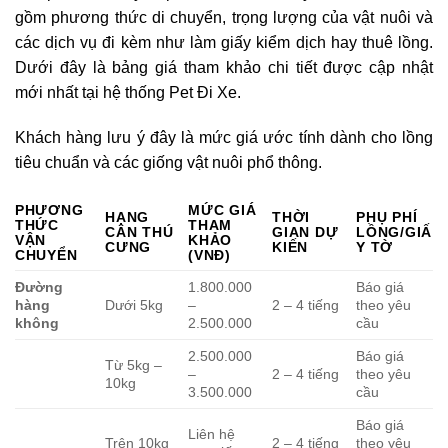
gồm phương thức di chuyển, trọng lượng của vật nuôi và
các dịch vụ đi kèm như làm giấy kiểm dịch hay thuê lồng.
Dưới đây là bảng giá tham khảo chi tiết được cập nhật
mới nhất tại hệ thống Pet Đi Xe.
Khách hàng lưu ý đây là mức giá ước tính dành cho lồng
tiêu chuẩn và các giống vật nuôi phổ thông.
PHƯƠNG
MỨC GIÁ
HẠNG
THỜI
PHỤ PHÍ
THỨC
THAM
CÂN THÚ
GIAN DỰ
LỒNG/GIẤ
VẬN
KHẢO
CƯNG
KIẾN
Y TỜ
CHUYỂN
(VNĐ)
Đường
1.800.000
Báo giá
hàng
Dưới 5kg
–
2 – 4 tiếng
theo yêu
không
2.500.000
cầu
2.500.000
Báo giá
Từ 5kg –
–
2 – 4 tiếng
theo yêu
10kg
3.500.000
cầu
Báo giá
Liên hệ
Trên 10kg
2 – 4 tiếng
theo yêu