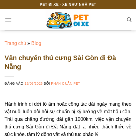
Bỏ
PET ĐI XE - XE NHƯ NHÀ PET
qua
nội
dung
Trang chủ
»
Blog
Vận chuyển thú cưng Sài Gòn đi Đà
Nẵng
ĐĂNG VÀO
13/05/2026
BỞI
PHAN QUÂN PET
Hành trình di dời tổ ấm hoặc công tác dài ngày mang theo
vật nuôi luôn đòi hỏi sự chuẩn bị kỹ lưỡng về mặt hậu cần.
Trải qua chặng đường dài gần 1000km, việc vận chuyển
thú cưng Sài Gòn đi Đà Nẵng đặt ra nhiều thách thức về
sức khỏe, tâm lý động vật và thủ tục pháp lý.