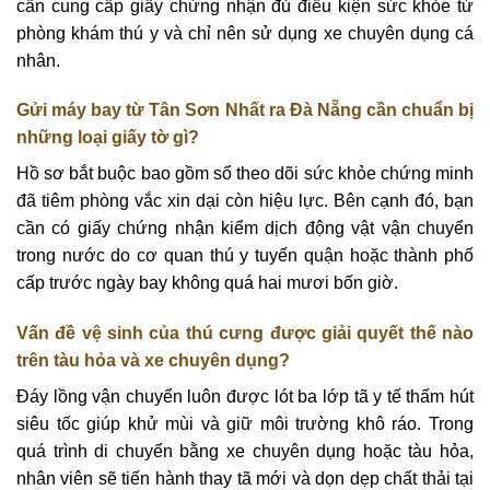
cần cung cấp giấy chứng nhận đủ điều kiện sức khỏe từ
phòng khám thú y và chỉ nên sử dụng xe chuyên dụng cá
nhân.
Gửi máy bay từ Tân Sơn Nhất ra Đà Nẵng cần chuẩn bị
những loại giấy tờ gì?
Hồ sơ bắt buộc bao gồm sổ theo dõi sức khỏe chứng minh
đã tiêm phòng vắc xin dại còn hiệu lực. Bên cạnh đó, bạn
cần có giấy chứng nhận kiểm dịch động vật vận chuyển
trong nước do cơ quan thú y tuyến quận hoặc thành phố
cấp trước ngày bay không quá hai mươi bốn giờ.
Vấn đề vệ sinh của thú cưng được giải quyết thế nào
trên tàu hỏa và xe chuyên dụng?
Đáy lồng vận chuyển luôn được lót ba lớp tã y tế thấm hút
siêu tốc giúp khử mùi và giữ môi trường khô ráo. Trong
quá trình di chuyển bằng xe chuyên dụng hoặc tàu hỏa,
nhân viên sẽ tiến hành thay tã mới và dọn dẹp chất thải tại