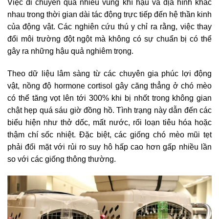
Việc di chuyển qua nhiều vùng khí hậu và địa hình khác
nhau trong thời gian dài tác động trực tiếp đến hệ thần kinh
của động vật. Các nghiên cứu thú y chỉ ra rằng, việc thay
đổi môi trường đột ngột mà không có sự chuẩn bị có thể
gây ra những hậu quả nghiêm trọng.
Theo dữ liệu lâm sàng từ các chuyên gia phúc lợi động
vật, nồng độ hormone cortisol gây căng thẳng ở chó mèo
có thể tăng vọt lên tới 300% khi bị nhốt trong không gian
chật hẹp quá sáu giờ đồng hồ. Tình trạng này dẫn đến các
biểu hiện như thở dốc, mất nước, rối loạn tiêu hóa hoặc
thậm chí sốc nhiệt. Đặc biệt, các giống chó mèo mũi tẹt
phải đối mặt với rủi ro suy hô hấp cao hơn gấp nhiều lần
so với các giống thông thường.