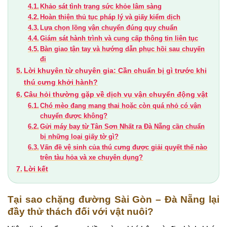
Khảo sát tình trạng sức khỏe lâm sàng
Hoàn thiện thủ tục pháp lý và giấy kiểm dịch
Lựa chọn lồng vận chuyển đúng quy chuẩn
Giám sát hành trình và cung cấp thông tin liên tục
Bàn giao tận tay và hướng dẫn phục hồi sau chuyến
đi
Lời khuyên từ chuyên gia: Cần chuẩn bị gì trước khi
thú cưng khởi hành?
Câu hỏi thường gặp về dịch vụ vận chuyển động vật
Chó mèo đang mang thai hoặc còn quá nhỏ có vận
chuyển được không?
Gửi máy bay từ Tân Sơn Nhất ra Đà Nẵng cần chuẩn
bị những loại giấy tờ gì?
Vấn đề vệ sinh của thú cưng được giải quyết thế nào
trên tàu hỏa và xe chuyên dụng?
Lời kết
Tại sao chặng đường Sài Gòn – Đà Nẵng lại
đầy thử thách đối với vật nuôi?