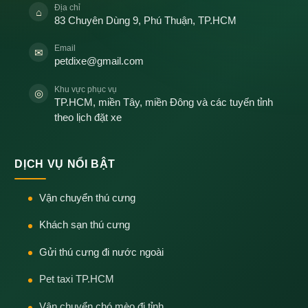
Địa chỉ
⌂
83 Chuyên Dùng 9, Phú Thuận, TP.HCM
Email
✉
petdixe@gmail.com
Khu vực phục vụ
◎
TP.HCM, miền Tây, miền Đông và các tuyến tỉnh
theo lịch đặt xe
DỊCH VỤ NỔI BẬT
Vận chuyển thú cưng
Khách sạn thú cưng
Gửi thú cưng đi nước ngoài
Pet taxi TP.HCM
Vận chuyển chó mèo đi tỉnh