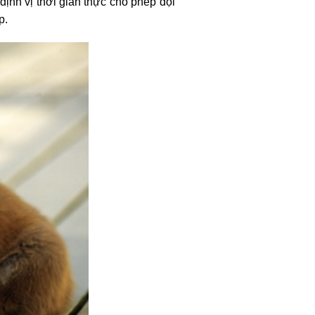
định vị thời gian thực cho phép đội
p.