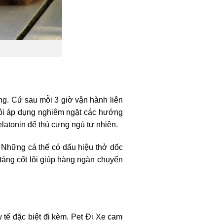
ưng. Cứ sau mỗi 3 giờ vận hành liên
 tôi áp dụng nghiêm ngặt các hướng
elatonin để thú cưng ngủ tự nhiên.
 Những cá thể có dấu hiệu thở dốc
tảng cốt lõi giúp hàng ngàn chuyến
 tế đặc biệt đi kèm. Pet Đi Xe cam