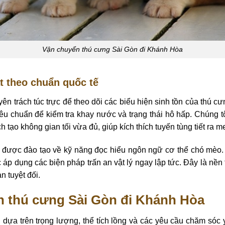
Vận chuyển thú cưng Sài Gòn đi Khánh Hòa
t theo chuẩn quốc tế
n trách túc trực để theo dõi các biểu hiện sinh tồn của thú c
 tiêu chuẩn để kiểm tra khay nước và trạng thái hô hấp. Chúng
 tạo không gian tối vừa đủ, giúp kích thích tuyến tùng tiết ra m
ều được đào tạo về kỹ năng đọc hiểu ngôn ngữ cơ thể chó mèo.
p dụng các biện pháp trấn an vật lý ngay lập tức. Đây là nền 
n tuyệt đối.
n thú cưng Sài Gòn đi Khánh Hòa
 dựa trên trọng lượng, thể tích lồng và các yêu cầu chăm sóc y