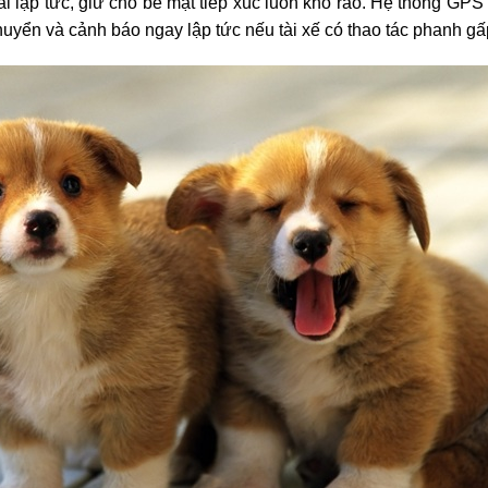
ải lập tức, giữ cho bề mặt tiếp xúc luôn khô ráo. Hệ thống GPS 
huyển và cảnh báo ngay lập tức nếu tài xế có thao tác phanh gấ