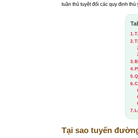
tuân thủ tuyệt đối các quy định thú
Ta
T
T
B
P
Q
C
L
Tại sao tuyến đường