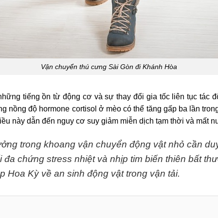
Vận chuyển thú cưng Sài Gòn đi Khánh Hòa
những tiếng ồn từ động cơ và sự thay đổi gia tốc liên tục tác đ
ằng nồng độ hormone cortisol ở mèo có thể tăng gấp ba lần tron
ều này dẫn đến nguy cơ suy giảm miễn dịch tạm thời và mất n
 tưởng trong khoang vận chuyển động vật nhỏ cần duy
i đa chứng stress nhiệt và nhịp tim biến thiên bất th
 Hoa Kỳ về an sinh động vật trong vận tải.