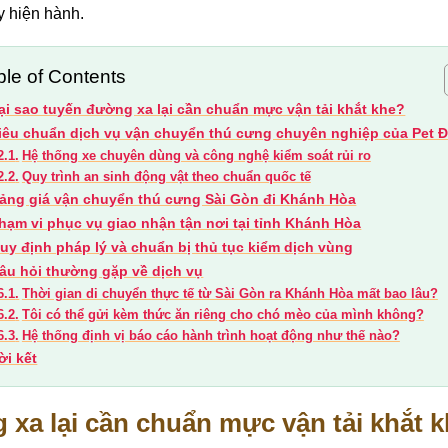
 y hiện hành.
ble of Contents
ại sao tuyến đường xa lại cần chuẩn mực vận tải khắt khe?
iêu chuẩn dịch vụ vận chuyển thú cưng chuyên nghiệp của Pet Đ
Hệ thống xe chuyên dùng và công nghệ kiểm soát rủi ro
Quy trình an sinh động vật theo chuẩn quốc tế
ảng giá vận chuyển thú cưng Sài Gòn đi Khánh Hòa
hạm vi phục vụ giao nhận tận nơi tại tỉnh Khánh Hòa
uy định pháp lý và chuẩn bị thủ tục kiểm dịch vùng
âu hỏi thường gặp về dịch vụ
Thời gian di chuyển thực tế từ Sài Gòn ra Khánh Hòa mất bao lâu?
Tôi có thể gửi kèm thức ăn riêng cho chó mèo của mình không?
Hệ thống định vị báo cáo hành trình hoạt động như thế nào?
ời kết
 xa lại cần chuẩn mực vận tải khắt 