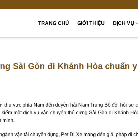
TRANG CHỦ
GIỚI THIỆU
DỊCH VỤ
ng Sài Gòn đi Khánh Hòa chuẩn y
T
ừ khu vực phía Nam đến duyên hải Nam Trung Bộ đòi hỏi sự ch
ìm kiếm một dịch vụ vận chuyển thú cưng Sài Gòn đi Khánh Hò
n minh.
 ngành vận tải chuyên dụng, Pet Đi Xe mang đến giải pháp di ch