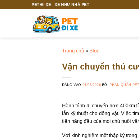
Bỏ
PET ĐI XE - XE NHƯ NHÀ PET
qua
nội
dung
Trang chủ
»
Blog
Vận chuyển thú cư
ĐĂNG VÀO
01/06/2026
BỞI
PHAN QUÂN PE
Hành trình di chuyển hơn 400km t
lẫn kỹ thuật cho động vật. Việc t
tiên hàng đầu của mọi chủ nuôi vă
Với kinh nghiệm một thập kỷ trong