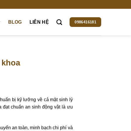
BLOG
LIÊN HỆ
0986416181
 khoa
uẩn bị kỹ lưỡng về cả mặt sinh lý
a đạt chuẩn an sinh động vật là ưu
uyển an toàn, minh bạch chi phí và