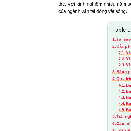
thể. Với kinh nghiệm nhiều năm tr
của ngành vận tải động vật sống.
Table o
Tại sa
Các ph
Vậ
Vậ
Vậ
Bảng g
Quy trì
Bư
Bư
Bư
Bư
Bư
Trải ng
Câu hỏ
Lời kết