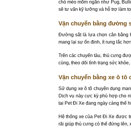
chó mèo mõm ngắn như Pug, Bulldo
sẽ tư vấn kỹ lưỡng và hỗ trợ làm t
Vận chuyển bằng đường s
Đường sắt là lựa chọn cân bằng h
mang lại sự ổn định, ít rung lắc h
Trên các chuyến tàu, thú cưng được
cùng, theo dõi tình trạng sức khỏe
Vận chuyển bằng xe ô tô
Sử dụng xe ô tô chuyên dụng mang 
Dịch vụ này cực kỳ phù hợp cho n
tại Pet Đi Xe đang ngày càng thể hi
Hệ thống xe của Pet Đi Xe được tr
rãi giúp thú cưng có thể đứng lên,