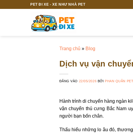
Bỏ
PET ĐI XE - XE NHƯ NHÀ PET
qua
nội
dung
Trang chủ
»
Blog
Dịch vụ vận chuyể
ĐĂNG VÀO
22/05/2026
BỞI
PHAN QUÂN PE
Hành trình di chuyển hàng ngàn kil
vận chuyển thú cưng Bắc Nam uy t
người bạn bốn chân.
Thấu hiểu những lo âu đó, thương