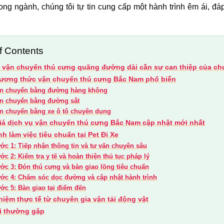
ong ngành, chúng tôi tự tin cung cấp một hành trình êm ái, đá
f Contents
o vận chuyển thú cưng quãng đường dài cần sự can thiệp của ch
ương thức vận chuyển thú cưng Bắc Nam phổ biến
n chuyển bằng đường hàng không
n chuyển bằng đường sắt
n chuyển bằng xe ô tô chuyên dụng
iá dịch vụ vận chuyển thú cưng Bắc Nam cập nhật mới nhất
nh làm việc tiêu chuẩn tại Pet Đi Xe
ớc 1: Tiếp nhận thông tin và tư vấn chuyên sâu
ớc 2: Kiểm tra y tế và hoàn thiện thủ tục pháp lý
ớc 3: Đón thú cưng và bàn giao lồng tiêu chuẩn
ớc 4: Chăm sóc dọc đường và cập nhật hành trình
ớc 5: Bàn giao tại điểm đến
hiệm thực tế từ chuyên gia vận tải động vật
i thường gặp