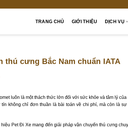
TRANG CHỦ
GIỚI THIỆU
DỊCH VỤ
n thú cưng Bắc Nam chuẩn IATA
T
omet luôn là một thách thức lớn đối với sức khỏe và tâm lý của 
ín không chỉ đơn thuần là bài toán về chi phí, mà còn là 
 hiệu Pet Đi Xe mang đến giải pháp vận chuyển thú cưng chuyê