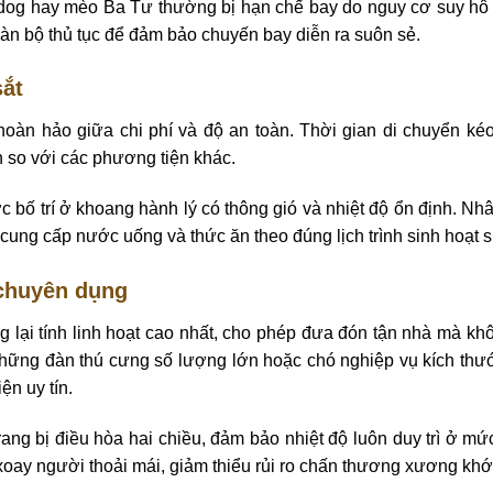
g hay mèo Ba Tư thường bị hạn chế bay do nguy cơ suy hô hấ
oàn bộ thủ tục để đảm bảo chuyến bay diễn ra suôn sẻ.
ắt
oàn hảo giữa chi phí và độ an toàn. Thời gian di chuyển k
ơn so với các phương tiện khác.
 bố trí ở khoang hành lý có thông gió và nhiệt độ ổn định. Nhân
, cung cấp nước uống và thức ăn theo đúng lịch trình sinh hoạt 
 chuyên dụng
lại tính linh hoạt cao nhất, cho phép đưa đón tận nhà mà kh
hững đàn thú cưng số lượng lớn hoặc chó nghiệp vụ kích thướ
ện uy tín.
ang bị điều hòa hai chiều, đảm bảo nhiệt độ luôn duy trì ở m
 xoay người thoải mái, giảm thiểu rủi ro chấn thương xương khớp