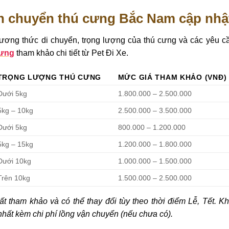
ận chuyển thú cưng Bắc Nam cập nhậ
ương thức di chuyển, trọng lượng của thú cưng và các yêu c
cưng
tham khảo chi tiết từ Pet Đi Xe.
TRỌNG LƯỢNG THÚ CƯNG
MỨC GIÁ THAM KHẢO (VNĐ)
Dưới 5kg
1.800.000 – 2.500.000
5kg – 10kg
2.500.000 – 3.500.000
Dưới 5kg
800.000 – 1.200.000
5kg – 15kg
1.200.000 – 1.800.000
Dưới 10kg
1.000.000 – 1.500.000
Trên 10kg
1.500.000 – 2.500.000
t tham khảo và có thể thay đổi tùy theo thời điểm Lễ, Tết. Kh
nhất kèm chi phí lồng vận chuyển (nếu chưa có).