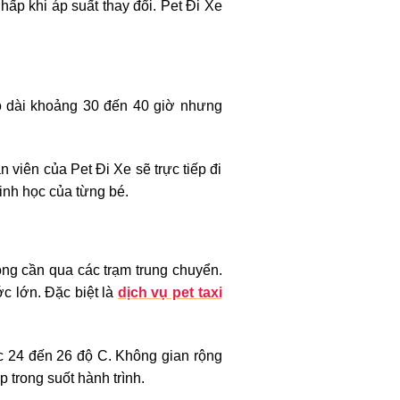
p khi áp suất thay đổi. Pet Đi Xe
éo dài khoảng 30 đến 40 giờ nhưng
 viên của Pet Đi Xe sẽ trực tiếp đi
sinh học của từng bé.
ông cần qua các trạm trung chuyển.
c lớn. Đặc biệt là
dịch vụ pet taxi
ức 24 đến 26 độ C. Không gian rộng
 trong suốt hành trình.