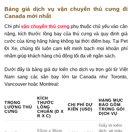
Bảng giá dịch vụ vận chuyển thú cưng đi
Canada mới nhất
Chi phí
vận chuyển thú cưng
phụ thuộc chủ yếu vào cân
nặng, kích thước lồng bay của thú cưng và quy định giá
cước của từng hãng hàng không tại thời điểm bay. Tại Pet
Đi Xe, chúng tôi luôn cam kết minh bạch mọi khoản phí
nhằm giúp khách hàng chủ động tối đa về ngân sách.
Dưới đây là bảng giá dự kiến cho dịch vụ trọn gói từ Việt
Nam sang các sân bay lớn tại Canada như Toronto,
Vancouver hoặc Montreal:
KÍCH
HẠNG MỤC
TRỌNG
THƯỚC
CHI PHÍ DỰ
BAO GỒM
LƯỢNG THÚ
LỒNG
KIẾN (USD)
TRONG GÓI
CƯNG
CHUẨN (D X
DỊCH VỤ
R X C)
Giấy tờ kiểm
53cm x 36cm
dịch, vé máy