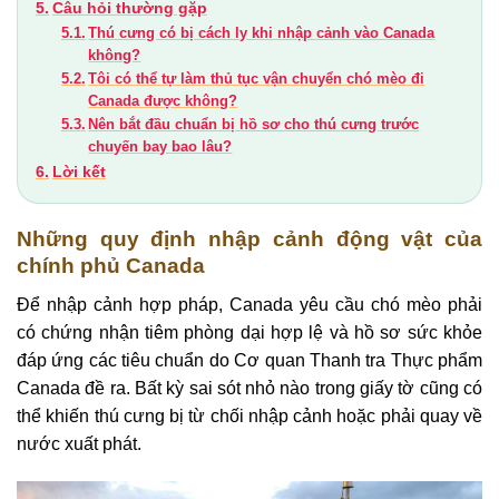
Câu hỏi thường gặp
Thú cưng có bị cách ly khi nhập cảnh vào Canada
không?
Tôi có thể tự làm thủ tục vận chuyển chó mèo đi
Canada được không?
Nên bắt đầu chuẩn bị hồ sơ cho thú cưng trước
chuyến bay bao lâu?
Lời kết
Những quy định nhập cảnh động vật của
chính phủ Canada
Để nhập cảnh hợp pháp, Canada yêu cầu chó mèo phải
có chứng nhận tiêm phòng dại hợp lệ và hồ sơ sức khỏe
đáp ứng các tiêu chuẩn do Cơ quan Thanh tra Thực phẩm
Canada đề ra. Bất kỳ sai sót nhỏ nào trong giấy tờ cũng có
thể khiến thú cưng bị từ chối nhập cảnh hoặc phải quay về
nước xuất phát.