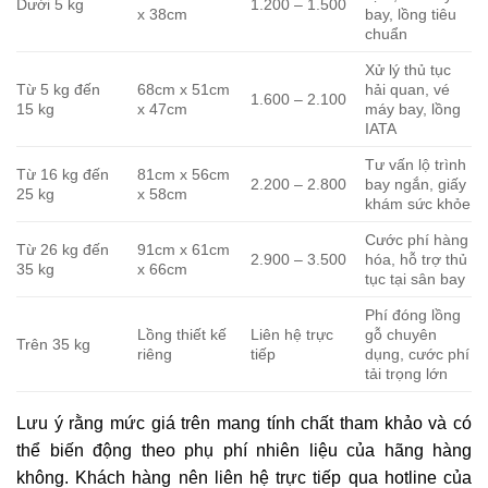
Dưới 5 kg
1.200 – 1.500
x 38cm
bay, lồng tiêu
chuẩn
Xử lý thủ tục
Từ 5 kg đến
68cm x 51cm
hải quan, vé
1.600 – 2.100
15 kg
x 47cm
máy bay, lồng
IATA
Tư vấn lộ trình
Từ 16 kg đến
81cm x 56cm
2.200 – 2.800
bay ngắn, giấy
25 kg
x 58cm
khám sức khỏe
Cước phí hàng
Từ 26 kg đến
91cm x 61cm
2.900 – 3.500
hóa, hỗ trợ thủ
35 kg
x 66cm
tục tại sân bay
Phí đóng lồng
Lồng thiết kế
Liên hệ trực
gỗ chuyên
Trên 35 kg
riêng
tiếp
dụng, cước phí
tải trọng lớn
Lưu ý rằng mức giá trên mang tính chất tham khảo và có
thể biến động theo phụ phí nhiên liệu của hãng hàng
không. Khách hàng nên liên hệ trực tiếp qua hotline của